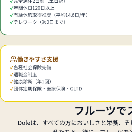
✓
完全週休2日制（土日祝）
✓
年間休日120日以上
✓
有給休暇取得推奨（平均14.6日/年）
✓
テレワーク（週2日まで）
働きやすさ支援
✓
各種社会保険完備
✓
退職金制度
✓
健康診断（年1回）
✓
団体定期保険・医療保険・GLTD
フルーツで
Doleは、すべての方においしさと栄養、
私たちと一緒に、フルーツを