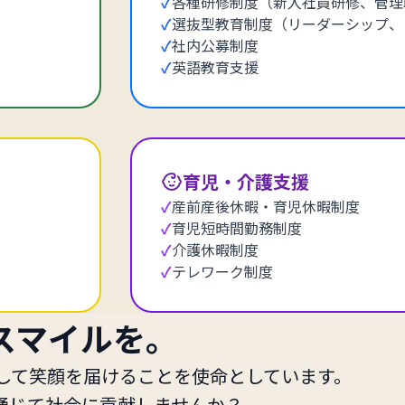
✓
各種研修制度（新入社員研修、管理
✓
選抜型教育制度（リーダーシップ、
✓
社内公募制度
✓
英語教育支援
育児・介護支援
✓
産前産後休暇・育児休暇制度
✓
育児短時間勤務制度
✓
介護休暇制度
✓
テレワーク制度
スマイルを。
そして笑顔を届けることを使命としています。
通じて社会に貢献しませんか？