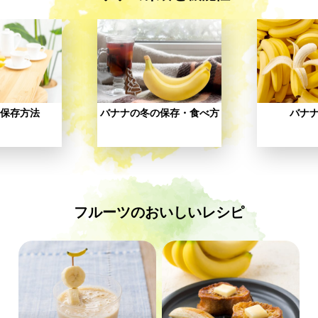
保存方法
バナナの冬の保存・食べ方
バナ
フルーツのおいしいレシピ