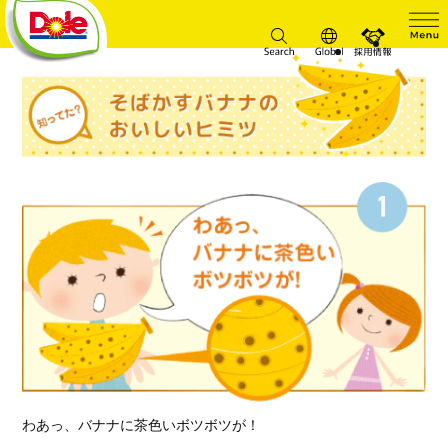
Me
採用情
Search
Global
わあっ、バナナに茶色いボツボツが！