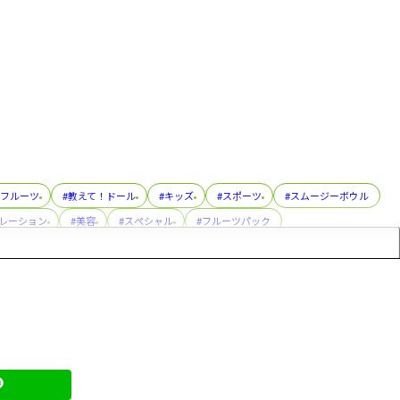
ンフルーツ
#教えて！ドール
#キッズ
#スポーツ
#スムージーボウル
ボレーション
#美容
#スぺシャル
#フルーツパック
ト
#トリビア