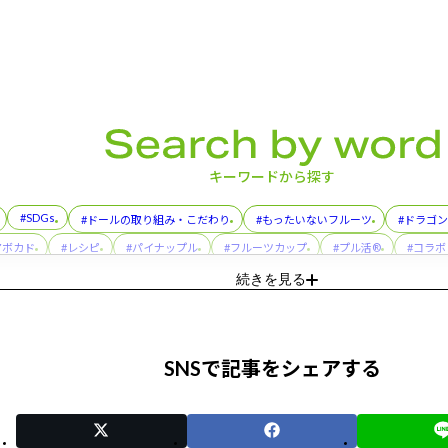
キーワードから探す
#SDGs
#ドールの取り組み・こだわり
#もったいないフルーツ
#ドラゴ
アボカド
#レシピ
#パイナップル
#フルーツカップ
#プル活®
#コラ
#ディッパーズ
#缶詰
#親子（おやこ）でまなぶ！バナナのフシギ
#イベン
続きを見る
SNSで記事をシェアする