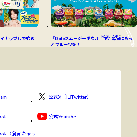
PAGE TOP
パイナップルで始め
『Doleスムージーボウル』で、毎日にもっ
とフルーツを！
ram
公式X（旧Twitter）
ook
公式Youtube
book（食育キャラ