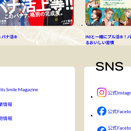
e バナ活®
INIと一緒にプル活®！
るおいしい習慣
its Smile Magazine
公式Instag
業情報
公式Faceb
用情報
公式Face