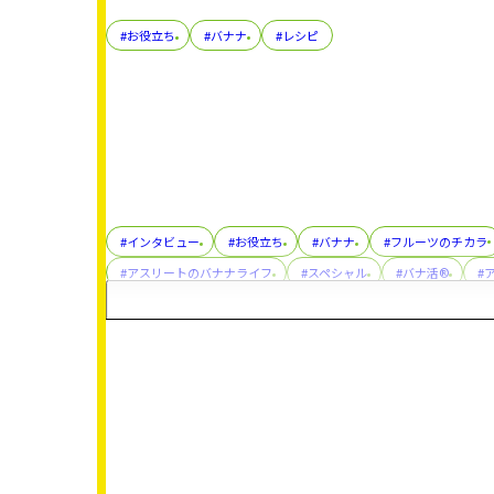
#お役立ち
#バナナ
#レシピ
#インタビュー
#お役立ち
#バナナ
#フルーツのチカラ
#アスリートのバナナライフ
#スペシャル
#バナ活®
#
#朝メシ前の3分ゆるトレ
#おやこでつくろう！スマイルおやつ