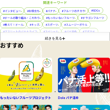
関連キーワード
#SDGs
#インタビュー
#お役立ち
#バナナ
#フルーツのチカラ
#ドールの取り組み・こだわり
#もったいないフルーツ
#ドラゴンフルーツ
#教えて！ドール
#キッズ
#スポーツ
#スムージーボウル
#アスリートのバナナライフ
#スペシャル
#バナ活®
#アボカド
続きを見る
#レシピ
#パイナップル
#フルーツカップ
#プル活®
おすすめ
#コラボレーション
#美容
#スぺシャル
#フルーツパック
#朝メシ前の3分ゆるトレ
#おやこでつくろう！スマイルおやつ
#ディッパーズ
#缶詰
#親子（おやこ）でまなぶ！バナナのフシギ
#イベント
#トリビア
もったいないフルーツプロジェクト
Dole バナ活®