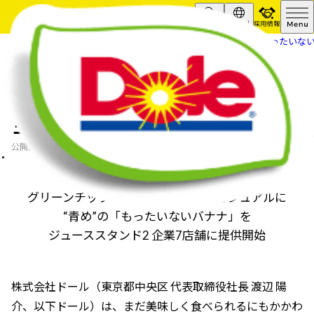
採用情報
Search
Global
HOME
ニュースリリース
“青め”の「もったいな
“青め”の「もったいないバナナ」をジ
ューススタンド2企業7店舗に提供開始
2022.11.10
公開日
フードロスに寄与しながら、
グリーンチップバナナをジュースでカジュアルに
“青め”の「もったいないバナナ」を
ジューススタンド2 企業7店舗に提供開始
株式会社ドール（東京都中央区 代表取締役社長 渡辺 陽
介、以下ドール）は、まだ美味しく食べられるにもかかわ