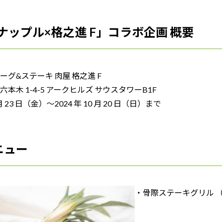
イナップル×格之進 F」コラボ企画 概要
グ&ステーキ 肉屋 格之進 F
木 1-4-5 アークヒルズ サウスタワーB1F
月 23 日（金）～2024 年 10 月 20 日（日）まで
ニュー
・骨際ステーキグリル （税