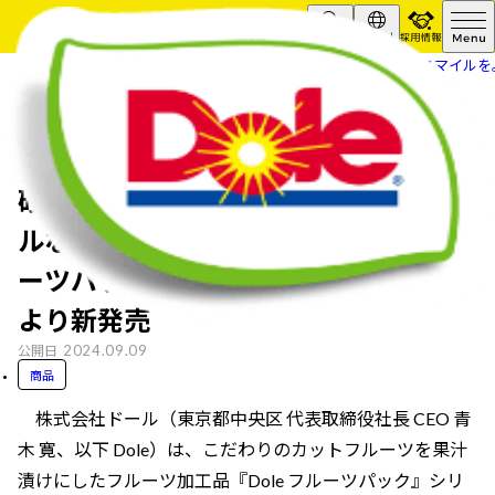
採用情報
Search
Global
HOME
ニュースリリース
“フルーツでスマイルを。
“フルーツでスマイルを。”のDoleが、
砂糖不使用・100％果汁漬けのシンプ
ルな美味しさをお届け 『Dole フル
ーツパック ピーチ』 9 月 10 日（火）
より新発売
2024.09.09
公開日
商品
株式会社ドール（東京都中央区 代表取締役社長 CEO 青
木 寛、以下 Dole）は、こだわりのカットフルーツを果汁
漬けにしたフルーツ加工品『Dole フルーツパック』シリ