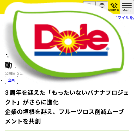
採用情報
Search
Global
HOME
ニュースリリース
“フルーツでスマイルを
“フルーツでスマイルを。”の Dole「も
ったいないフルーツアクション」始
動！
2024.10.04
公開日
企業
3 周年を迎えた「もったいないバナナプロジェ
クト」がさらに進化
企業の垣根を越え、フルーツロス削減ムーブ
メントを共創