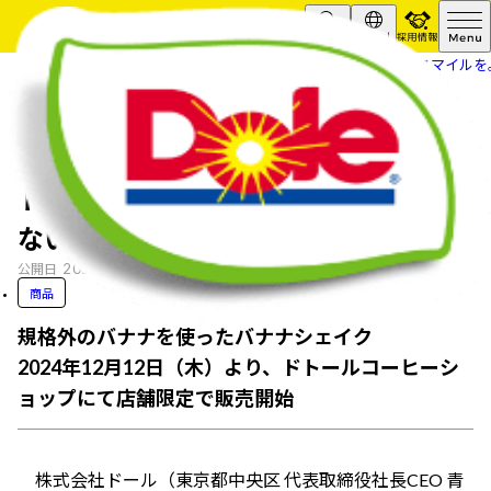
採用情報
Search
Global
HOME
ニュースリリース
“フルーツでスマイルを
“フルーツでスマイルを。”のDole ド
トールコーヒーショップと「もったい
ないバナナ」でコラボ決定
2024.12.12
公開日
商品
規格外のバナナを使ったバナナシェイク
2024年12月12日（木）より、ドトールコーヒーシ
ョップにて店舗限定で販売開始
株式会社ドール（東京都中央区 代表取締役社長CEO 青