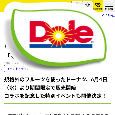
採用情報
Search
Global
HOME
ニュースリリース
“フルーツでスマイルを
“フルーツでスマイルを。”のDole ク
リスピー・クリーム・ドーナツに、
「もったいないドーナツ」登場
2025.05.21
公開日
イベント・キャンペーン
規格外のフルーツを使ったドーナツ、6月4日
（水）より期間限定で販売開始
コラボを記念した特別イベントも開催決定！