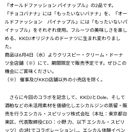
『オールドファッション パイナップル』の2品です。
『チョコバナナ』には「もったいないバナナ」を、『オー
ルドファッション パイナップル』には「もったいないパ
イナップル」をそれぞれ使用。フルーツの美味しさを楽し
める、KKDJオリジナルのドーナツに生まれ変わりまし
た。
商品は6月4日（水）よりクリスピー・クリーム・ドーナ
ツ全店舗（※）にて、期間限定で販売予定です。ぜひこの
機会にご賞味ください。
（※） 催事及びKKD店舗以外の小売店を除く。
さらに今回のコラボを記念して、KKDJとDole、そして
酒粕などの未活用素材を価値化しエシカルジンの蒸留・販
売を行うエシカル・スピリッツ株式会社（本社：東京都台
東区、代表取締役CEO：小野 力、以下 エシカル・スピリ
ッツ）の3社でコラボレーションし、エシカル体験イベン