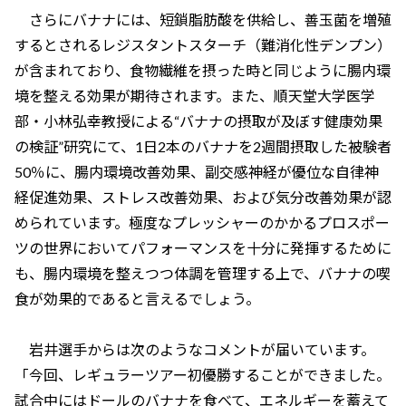
さらにバナナには、短鎖脂肪酸を供給し、善玉菌を増殖
するとされるレジスタントスターチ（難消化性デンプン）
が含まれており、食物繊維を摂った時と同じように腸内環
境を整える効果が期待されます。また、順天堂大学医学
部・小林弘幸教授による“バナナの摂取が及ぼす健康効果
の検証”研究にて、1日2本のバナナを2週間摂取した被験者
50％に、腸内環境改善効果、副交感神経が優位な自律神
経促進効果、ストレス改善効果、および気分改善効果が認
められています。極度なプレッシャーのかかるプロスポー
ツの世界においてパフォーマンスを十分に発揮するために
も、腸内環境を整えつつ体調を管理する上で、バナナの喫
食が効果的であると言えるでしょう。
岩井選手からは次のようなコメントが届いています。
「今回、レギュラーツアー初優勝することができました。
試合中にはドールのバナナを食べて、エネルギーを蓄えて