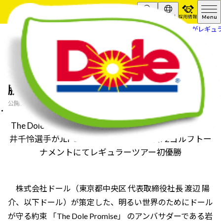
採用情報
Search
Global
HOME
ニュースリリース
岩井千怜選手がレギュ
岩井千怜選手がレギュラーツアー初優
勝
2022.08.19
公開日
The Dole Promiseアンバサダーでプロゴルファー・岩
井千怜選手がJLPGAツアー・NEC軽井沢72ゴルフトー
ナメントにてレギュラーツアー初優勝
株式会社ドール（東京都中央区 代表取締役社長 渡辺 陽
介、以下ドール）が策定した、明るい世界のためにドール
が守る約束 「The Dole Promise」 のアンバサダーである岩