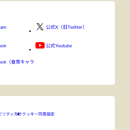
ram
公式X（旧Twitter）
ook
公式Youtube
book（食育キャラ
ビリティ方針
クッキー同意設定