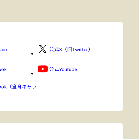
ram
公式X（旧Twitter）
ook
公式Youtube
book（食育キャラ