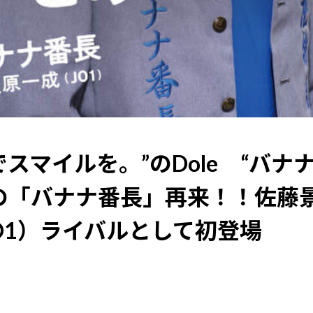
でスマイルを。”のDole “バ
の「バナナ番長」再来！！佐藤景
O1）ライバルとして初登場