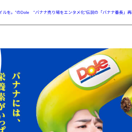
イルを。”のDole “バナナ売り場をエンタメ化”伝説の「バナナ番長」