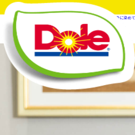
HOME
What's New
世界を明るいDole色に染