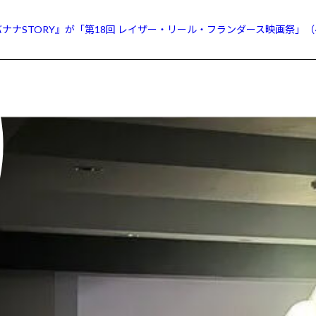
ナナSTORY』が「第18回 レイザー・リール・フランダース映画祭」