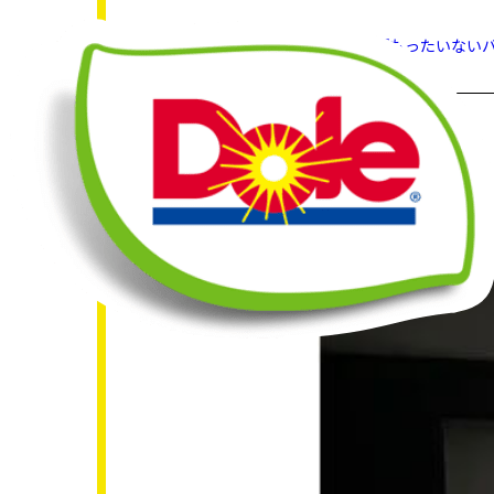
HOME
What's New
『もったいないバ