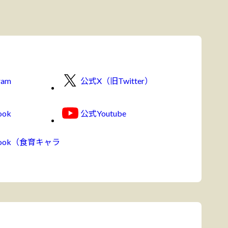
ram
公式X（旧Twitter）
ook
公式Youtube
book（食育キャラ