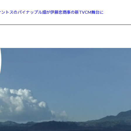
ルサントスのパイナップル畑が伊藤忠商事の新TVCM舞台に