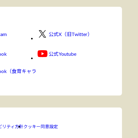
ram
公式X（旧Twitter）
ook
公式Youtube
book（食育キャラ
ビリティ方針
クッキー同意設定