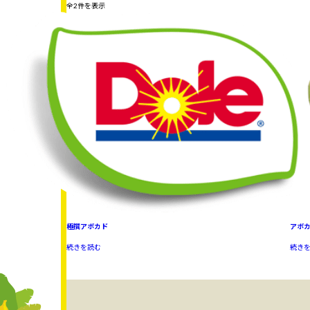
全2件を表示
極撰アボカド
アボ
続きを読む
続き