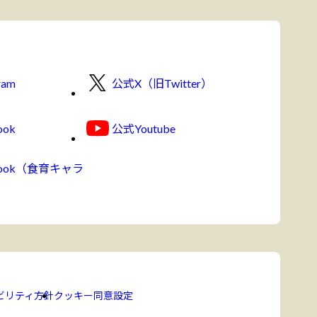
ram
公式X（旧Twitter）
ook
公式Youtube
book（食育キャラ
ビリティ方針
クッキー同意設定