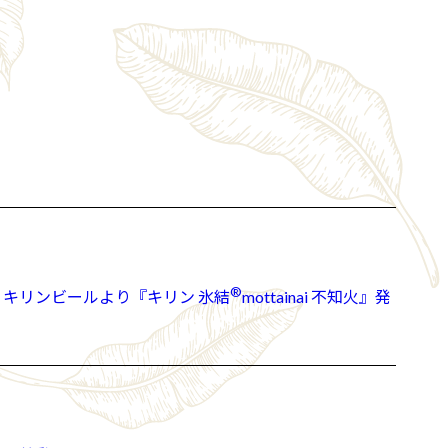
®
ビールより『キリン 氷結⁠⁠⁠⁠⁠
mottainai 不知火』発