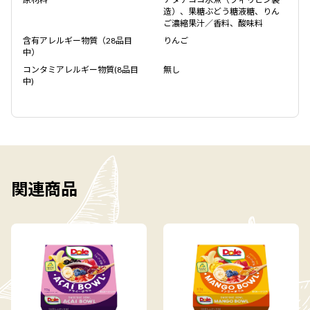
造）、果糖ぶどう糖液糖、りん
ご濃縮果汁／香料、酸味料
含有アレルギー物質（28品目
りんご
中）
コンタミアレルギー物質(8品目
無し
中)
関連商品