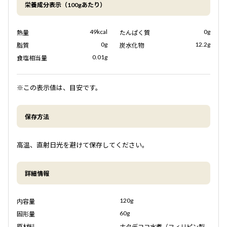
栄養成分表示（100gあたり）
49kcal
0g
熱量
たんぱく質
0g
12.2g
脂質
炭水化物
0.01g
食塩相当量
※この表示値は、目安です。
保存方法
高温、直射日光を避けて保存してください。
詳細情報
120g
内容量
60g
固形量
原材料
ナタデココ水煮（フィリピン製