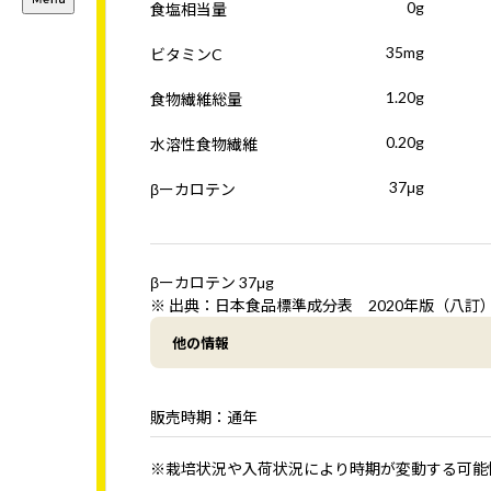
0g
食塩相当量
35mg
ビタミンC
1.20g
食物繊維総量
0.20g
水溶性食物繊維
37μg
βーカロテン
βーカロテン 37μg
※ 出典：日本食品標準成分表 2020年版（八訂
他の情報
販売時期：通年
※栽培状況や入荷状況により時期が変動する可能