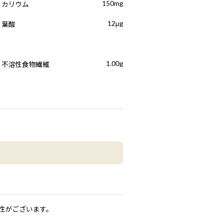
150mg
カリウム
12μg
葉酸
1.00g
不溶性食物繊維
）
性がございます。