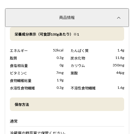
商品情報
栄養成分表示（可食部100gあたり）※1
52kcal
1.4g
エネルギー
たんぱく質
0.3g
11.8g
脂質
炭水化物
0g
350mg
食塩相当量
カリウム
7mg
44μg
ビタミンC
葉酸
1.9g
食物繊維総量
0.3g
1.6g
水溶性食物繊維
不溶性食物繊維
保存方法
通常
冷蔵庫の野菜室で保管ください。