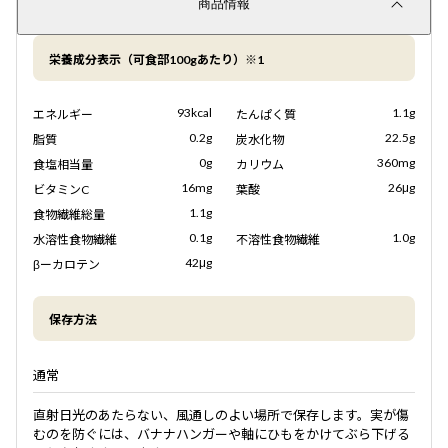
商品情報
栄養成分表示（可食部100gあたり）※1
93kcal
1.1g
エネルギー
たんぱく質
0.2g
22.5g
脂質
炭水化物
0g
360mg
食塩相当量
カリウム
16mg
26μg
ビタミンC
葉酸
1.1g
食物繊維総量
0.1g
1.0g
水溶性食物繊維
不溶性食物繊維
42μg
βーカロテン
保存方法
通常
直射日光のあたらない、風通しのよい場所で保存します。実が傷
むのを防ぐには、バナナハンガーや軸にひもをかけてぶら下げる