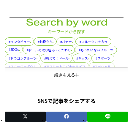
キーワードから探す
#インタビュー
#お役立ち
#バナナ
#フルーツのチカラ
#SDGs
#ドールの取り組み・こだわり
#もったいないフルーツ
#ドラゴンフルーツ
#教えて！ドール
#キッズ
#スポーツ
#スムージーボウル
#アスリートのバナナライフ
#スペシャル
続きを見る
#バナ活®
#アボカド
#レシピ
#パイナップル
#フルーツカップ
#プル活®
#コラボレーション
#美容
#スぺシャル
#フルーツパック
#朝メシ前の3分ゆるトレ
SNSで記事をシェアする
#おやこでつくろう！スマイルおやつ
#ディッパーズ
#缶詰
#親子（おやこ）でまなぶ！バナナのフシギ
#イベント
#トリビア