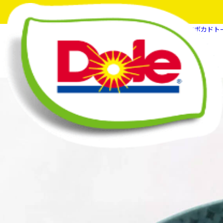
HOME
フルーツスマイルマガジン
【アボカドト