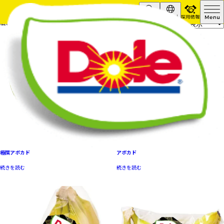
採用情報
結果の1～16/21を表示しています
Search
Global
極撰アボカド
アボカド
続きを読む
続きを読む