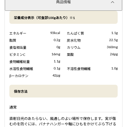
商品情報
栄養成分表示（可食部100gあたり）※1
93kcal
1.1g
エネルギー
たんぱく質
0.2g
22.5g
脂質
炭水化物
0g
360mg
食塩相当量
カリウム
16mg
26μg
ビタミンC
葉酸
1.1g
食物繊維総量
0.1g
1.0g
水溶性食物繊維
不溶性食物繊維
42μg
βーカロテン
保存方法
通常
直射日光のあたらない、風通しのよい場所で保存します。実が傷
むのを防ぐには、バナナハンガーや軸にひもをかけてぶら下げる