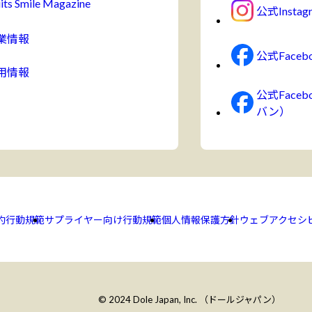
its Smile Magazine
公式Instag
業情報
公式Faceb
用情報
公式Face
バン）
約
行動規範
サプライヤー向け行動規範
個人情報保護方針
ウェブアクセシ
© 2024 Dole Japan, Inc. （ドールジャパン）