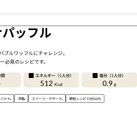
ナパッフル
のバブルワッフルにチャレンジ。
ー必見のレシピです。
時間
エネルギー（1人分）
塩分（1人分）
512
0.9
分
Kcal
g
バナナ
洋風
スイーツ・デザート
時短レシピ 15分以内