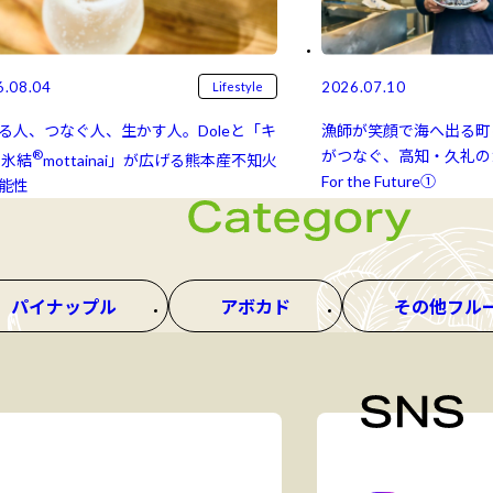
6.08.04
2026.07.10
Lifestyle
る人、つなぐ人、生かす人。Doleと「キ
漁師が笑顔で海へ出る町
®
がつなぐ、高知・久礼のカ
氷結⁠⁠
mottainai」が広げる熊本産不知火
For the Future①
能性
パイナップル
アボカド
その他フル