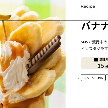
バナ
SNSで流行中
インスタグラマ
調理
15
フルーツ・果物