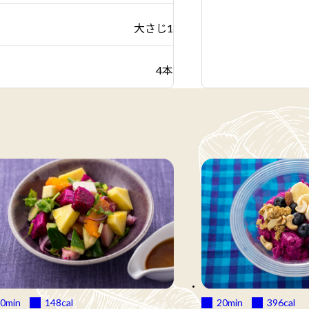
大さじ1
4本
0min
148
cal
20min
396
cal