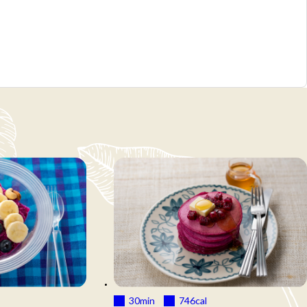
30min
746
cal