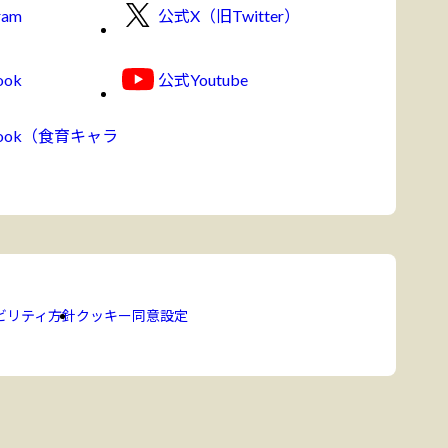
ram
公式X（旧Twitter）
ook
公式Youtube
book（食育キャラ
ビリティ方針
クッキー同意設定