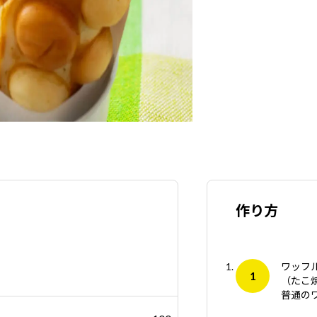
作り方
ワッフ
（たこ
普通の