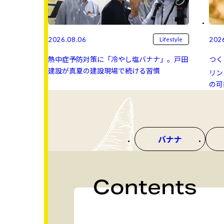
2026.08.06
202
Lifestyle
熱中症予防対策に「冷やし塩バナナ」。戸田
つく
建設が真夏の建設現場で続ける習慣
リン 
の可
バナナ