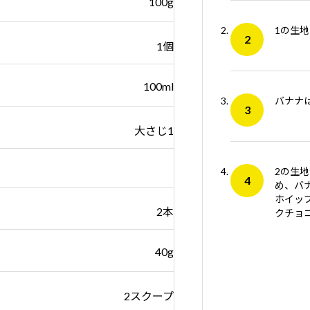
100g
1の生
1個
100ml
バナナ
大さじ1
2の生
め、バ
ホイッ
2本
クチョ
40g
2スクープ