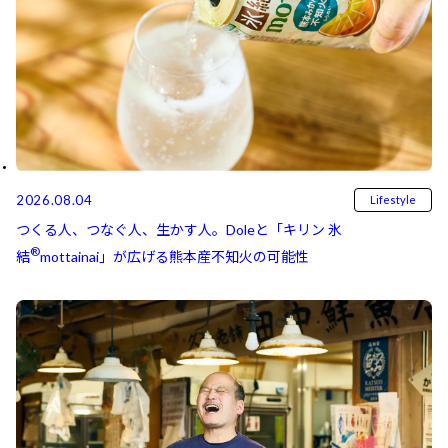
2026.08.04
Lifestyle
つくる人、つなぐ人、生かす人。Doleと「キリン 氷
®
結⁠⁠
mottainai」が広げる熊本産不知火の可能性