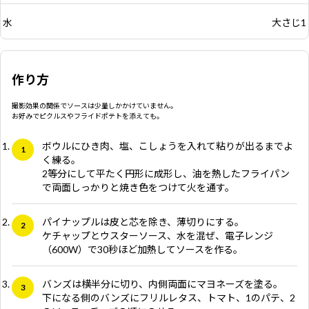
水
大さじ1
作り方
撮影効果の関係でソースは少量しかかけていません。
お好みでピクルスやフライドポテトを添えても。
ボウルにひき肉、塩、こしょうを入れて粘りが出るまでよ
く練る。
2等分にして平たく円形に成形し、油を熱したフライパン
で両面しっかりと焼き色をつけて火を通す。
パイナップルは皮と芯を除き、薄切りにする。
ケチャップとウスターソース、水を混ぜ、電子レンジ
（600W）で30秒ほど加熱してソースを作る。
バンズは横半分に切り、内側両面にマヨネーズを塗る。
下になる側のバンズにフリルレタス、トマト、1のパテ、2