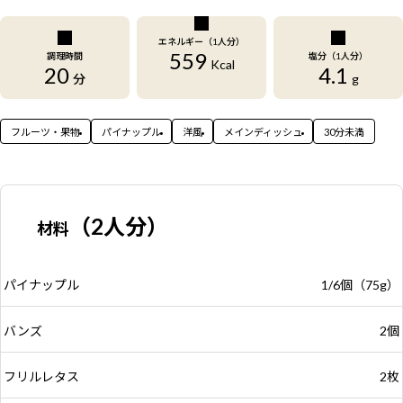
エネルギー（1人分）
559
調理時間
塩分（1人分）
Kcal
20
4.1
分
g
フルーツ・果物
パイナップル
洋風
メインディッシュ
30分未満
（2人分）
材料
パイナップル
1/6個（75g）
バンズ
2個
フリルレタス
2枚