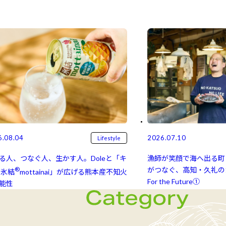
6.08.04
2026.07.10
Lifestyle
る人、つなぐ人、生かす人。Doleと「キ
漁師が笑顔で海へ出る町
®
がつなぐ、高知・久礼のカ
氷結⁠⁠
mottainai」が広げる熊本産不知火
For the Future①
能性