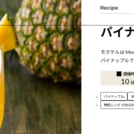
パイ
モクテルは Moc
パイナップルで
調理
10
パイナップル
時短レシピ 15分以