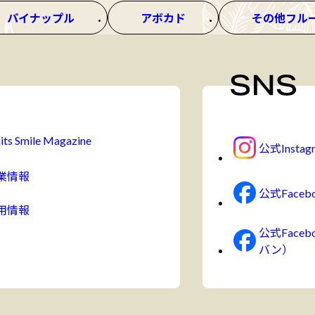
パイナップル
アボカド
その他フル
its Smile Magazine
公式Instag
業情報
公式Faceb
用情報
公式Face
バン）