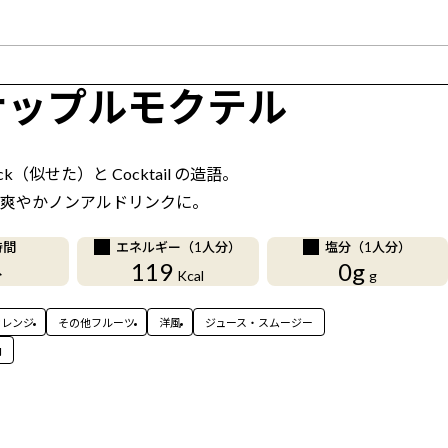
ナップルモクテル
k（似せた）と Cocktail の造語。
爽やかノンアルドリンクに。
時間
エネルギー（1人分）
塩分（1人分）
119
0g
分
Kcal
g
オレンジ
その他フルーツ
洋風
ジュース・スムージー
内