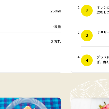
オレン
250ml
皮をむ
適量
ミキサ
2切れ
グラス
ぎ、飾