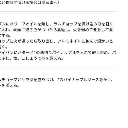
など長時間漬ける場合は冷蔵庫へ）
パンにオリーブオイルを熱し、ラムチョップを漬け込み液を軽く
て入れ、表面に焼き色がついたら裏返し、火を弱めて蓋をして蒸
にする。
ョップに火が通ったら取り出し、アルミホイルに包んで温かいと
置く。
ライパンにバターと1の角切りパイナップルを入れて軽く炒め、パ
まぶし、塩、こしょうで味を調える。
ムチョップとサラダを盛りつけ、2のパイナップルソースをかけ、
トを添える。