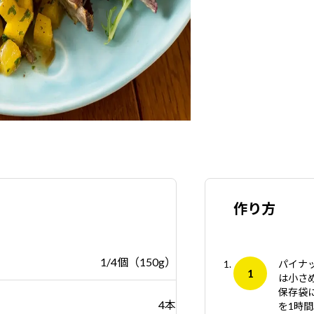
作り方
1/4個（150g）
パイナ
は小さ
保存袋
4本
を1時