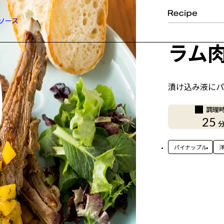
ソース
ラム
漬け込み液にパ
調理
25
パイナップル