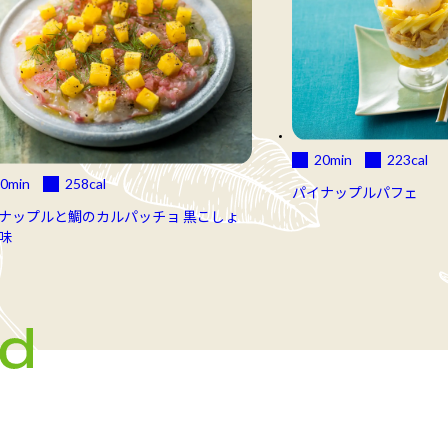
20min
223
cal
0min
258
cal
パイナップルパフェ
ナップルと鯛のカルパッチョ 黒こしょ
味