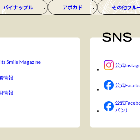
パイナップル
アボカド
その他フル
its Smile Magazine
公式Instag
業情報
公式Faceb
用情報
公式Face
バン）