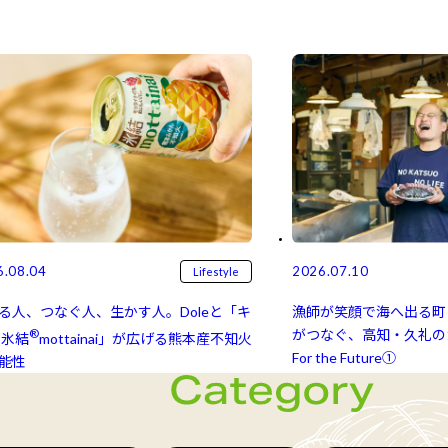
6.08.04
2026.07.10
Lifestyle
る人、つなぐ人、生かす人。Doleと「キ
漁師が笑顔で海へ出る町
®
がつなぐ、高知・久礼のカ
氷結⁠⁠
mottainai」が広げる熊本産不知火
For the Future①
能性