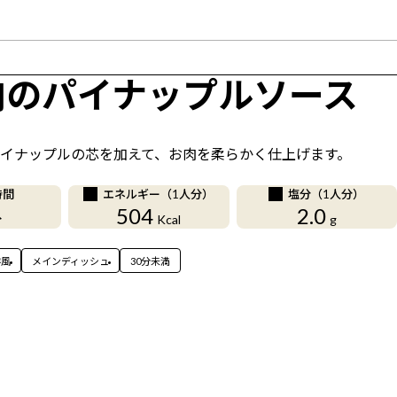
肉のパイナップルソース
イナップルの芯を加えて、お肉を柔らかく仕上げます。
時間
エネルギー（1人分）
塩分（1人分）
504
2.0
分
Kcal
g
洋風
メインディッシュ
30分未満