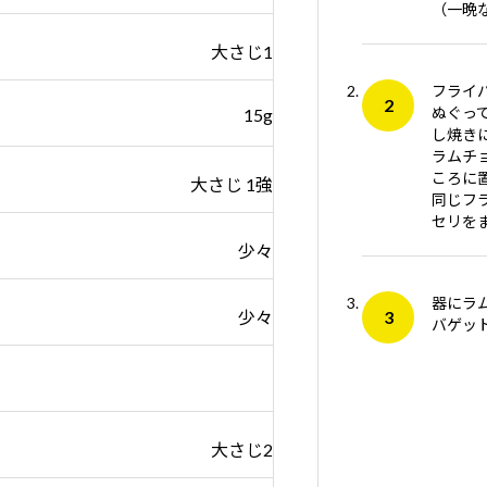
（一晩
大さじ1
フライ
ぬぐっ
15g
し焼き
ラムチ
ころに
大さじ 1強
同じフ
セリを
少々
器にラ
少々
バゲッ
大さじ2