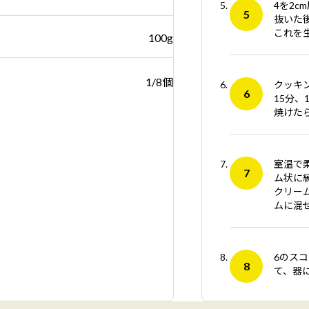
4を2c
抜いた
これを
100g
1/8個
クッキ
15分、
焼けた
室温で
ム状に
クリー
ムに混
6のス
て、器