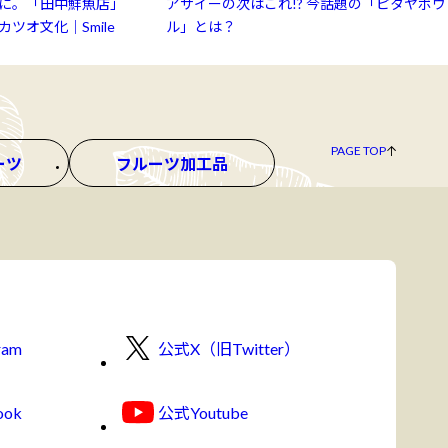
に。「田中鮮魚店」
アサイーの次はこれ!? 今話題の「ピタヤボウ
ツオ文化｜Smile
ル」とは？
PAGE TOP
ーツ
フルーツ加工品
ram
公式X（旧Twitter）
ook
公式Youtube