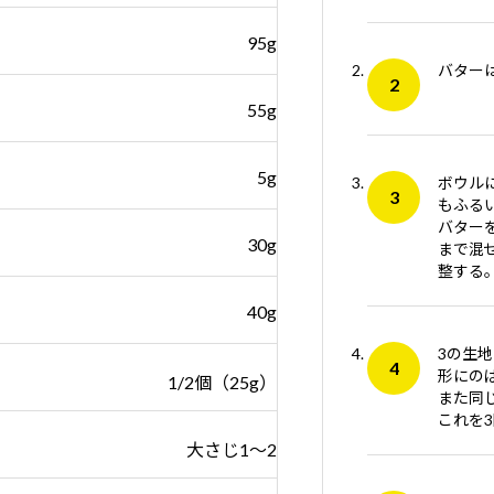
95g
バター
55g
5g
ボウル
もふる
バター
30g
まで混
整する
40g
3の生
形にの
1/2個（25g）
また同
これを
大さじ1～2