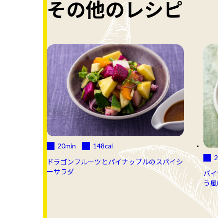
その他のレシピ
20min
148
cal
2
ドラゴンフルーツとパイナップルのスパイシ
ーサラダ
パイ
う風