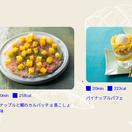
20min
223
cal
0min
258
cal
パイナップルパフェ
ナップルと鯛のカルパッチョ 黒こしょ
味