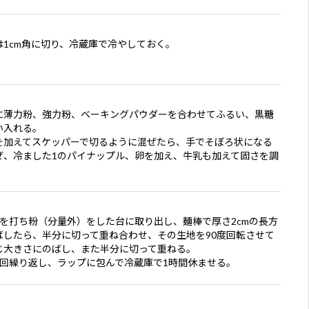
は1cm角に切り、冷蔵庫で冷やしておく。
に薄力粉、強力粉、ベーキングパウダーを合わせてふるい、黒糖
い入れる。
を加えてスケッパーで切るように混ぜたら、手でそぼろ状になる
ぜ、冷ました1のパイナップル、卵を加え、牛乳も加えて固さを調
。
地を打ち粉（分量外）をした台に取り出し、麺棒で厚さ2cmの長方
ばしたら、半分に切って重ね合わせ、その生地を90度回転させて
じ大きさにのばし、また半分に切って重ねる。
3回繰り返し、ラップに包んで冷蔵庫で1時間休ませる。