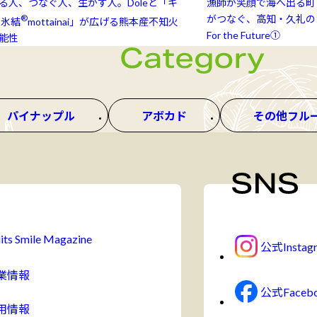
る人、つなぐ人、生かす人。Doleと「キ
漁師が笑顔で海へ出る町
®
がつなぐ、高知・久礼のカ
氷結⁠⁠
mottainai」が広げる熊本産不知火
For the Future①
能性
パイナップル
アボカド
その他フル
its Smile Magazine
公式Instag
業情報
公式Faceb
用情報