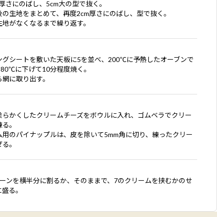
m厚さにのばし、5cm大の型で抜く。
後の生地をまとめて、再度2cm厚さにのばし、型で抜く。
生地がなくなるまで繰り返す。
ングシートを敷いた天板に5を並べ、200℃に予熱したオーブンで
180℃に下げて10分程度焼く。
ら網に取り出す。
柔らかくしたクリームチーズをボウルに入れ、ゴムベラでクリー
練る。
ム用のパイナップルは、皮を除いて5mm角に切り、練ったクリー
ぜる。
コーンを横半分に割るか、そのままで、7のクリームを挟むかのせ
に盛る。