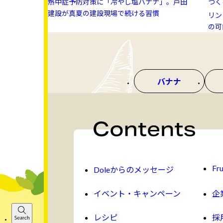
熱中症予防対策に「冷やし塩バナナ」。戸田
つく
建設が真夏の建設現場で続ける習慣
リン 
の可
バナナ
Fru
Doleからのメッセージ
イベント・キャンペーン
企
レシピ
採