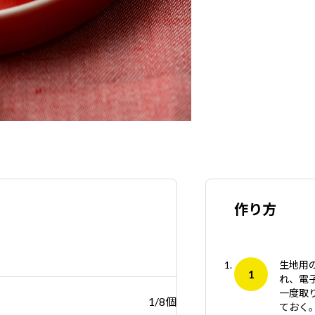
作り方
生地用
れ、電
一度取
1/8個
ておく