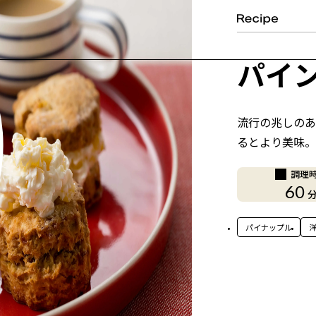
パイ
流行の兆しのあ
るとより美味。
調理
60
パイナップル