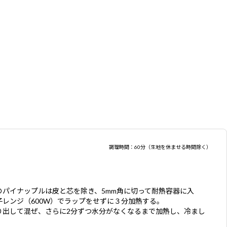
調理時間：60分（生地を休ませる時間除く）
のパイナップルは皮と芯を除き、5mm角に切って耐熱容器に入
子レンジ（600W）でラップをせずに３分加熱する。
り出して混ぜ、さらに2分ずつ水分がなくなるまで加熱し、冷まし
。