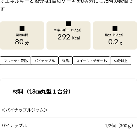
※エネルギーと塩分は1台のケーキを8等分にした時の数値で
す
エネルギー（1人分）
292
調理時間
塩分（1人分）
Kcal
80
0.2
分
g
フルーツ・果物
パイナップル
洋風
スイーツ・デザート
60分以上
材料（18㎝丸型１台分）
＜パイナップルジャム＞
パイナップル
1/2個（300ｇ）