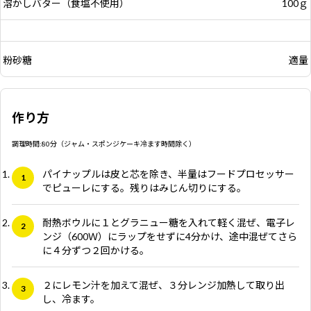
溶かしバター（食塩不使用）
100ｇ
粉砂糖
適量
作り方
調理時間:80分（ジャム・スポンジケーキ冷ます時間除く）
パイナップルは皮と芯を除き、半量はフードプロセッサー
でピューレにする。残りはみじん切りにする。
耐熱ボウルに１とグラニュー糖を入れて軽く混ぜ、電子レ
ンジ（600Ｗ）にラップをせずに4分かけ、途中混ぜてさら
に４分ずつ２回かける。
２にレモン汁を加えて混ぜ、３分レンジ加熱して取り出
し、冷ます。