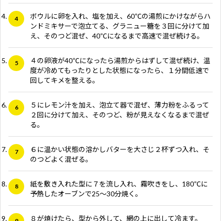
ボウルに卵を入れ、塩を加え、60℃の湯煎にかけながらハ
ンドミキサーで泡立てる、グラニュー糖を３回に分けて加
え、そのつど混ぜ、40℃になるまで高速で混ぜ続ける。
４の卵液が40℃になったら湯煎からはずして混ぜ続け、温
度が冷めてもったりとした状態になったら、１分間低速で
回してキメを整える。
５にレモン汁を加え、泡立て器で混ぜ、薄力粉をふるって
２回に分けて加え、そのつど、粉が見えなくなるまで混ぜ
る。
６に温かい状態の溶かしバターを大さじ２杯ずつ入れ、そ
のつどよく混ぜる。
紙を敷き入れた型に７を流し入れ、霧吹きをし、180℃に
予熱したオーブンで25～30分焼く。
８が焼けたら、型から外して、網の上に出して冷ます。