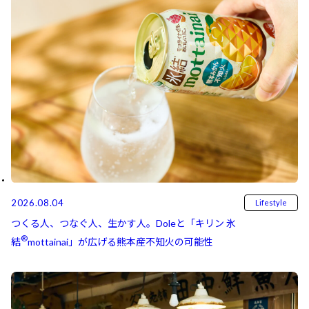
2026.08.04
Lifestyle
つくる人、つなぐ人、生かす人。Doleと「キリン 氷
®
結⁠⁠
mottainai」が広げる熊本産不知火の可能性