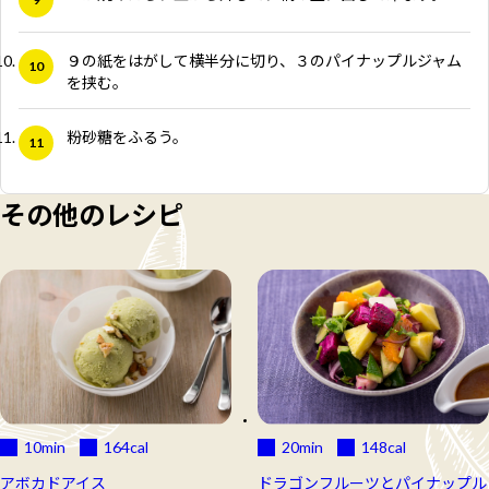
９の紙をはがして横半分に切り、３のパイナップルジャム
を挟む。
粉砂糖をふるう。
その他のレシピ
10min
164
cal
20min
148
cal
アボカドアイス
ドラゴンフルーツとパイナップル