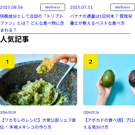
2025.08.06
2025.07.11
Wellness
Wellness
快眠成分として注目の「トリプト
バナナの適量は1日何本？ 管理栄
ファン」とは？ どんな食べ物に含
養士が教えるベストな食べ方
まれる？
人気記事
2026.03.18
2024.07.26
【ワカモレのレシピ】大使公邸シェフ直
【アボカドの食べ頃】プロ
伝！ 本場メキシコの作り方
える見分け方