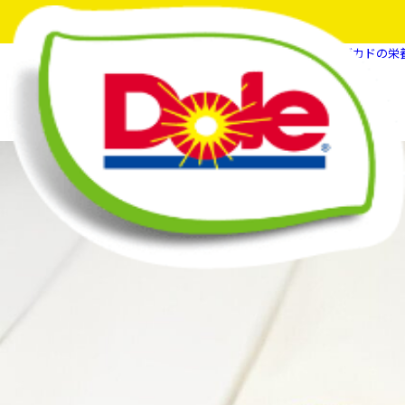
HOME
フルーツスマイルマガジン
アボカドの栄