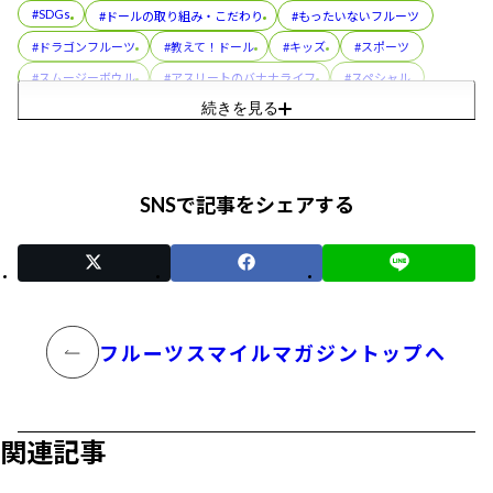
#SDGs
#ドールの取り組み・こだわり
#もったいないフルーツ
#ドラゴンフルーツ
#教えて！ドール
#キッズ
#スポーツ
#スムージーボウル
#アスリートのバナナライフ
#スペシャル
続きを見る
#バナ活®
#アボカド
#レシピ
#パイナップル
#フルーツカップ
#プル活®
#コラボレーション
#美容
#スぺシャル
#フルーツパック
#朝メシ前の3分ゆるトレ
SNSで記事をシェアする
#おやこでつくろう！スマイルおやつ
#ディッパーズ
#缶詰
#親子（おやこ）でまなぶ！バナナのフシギ
#イベント
#トリビア
フルーツスマイルマガジントップへ
関連記事