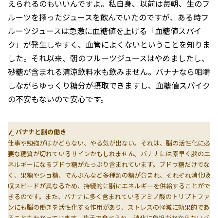
えられるのもいいんですよ。私自身、以前は毎朝、生のフ
ルーツを搾ったジュースを飲んでいたのですが、ある時フ
ルーツジュースは急激に血糖値を上げる「血糖値スパイ
ク」が発生しやすく、血管によくないということを知りま
した。それ以来、朝のフルーツジュースはやめましたし、
砂糖が含まれる清涼飲料水も飲みません。バナナなら咀嚼
しながらゆっくり糖分が摂取できますし、血糖値スパイク
の不安もないので安心です。
バナナと脳の働き
仕事や勉強がはかどらない、やる気が出ない。それは、脳の活性化に必
要な糖質が切れているサインかもしれません。バナナには素早く脳のエ
ネルギーになるブドウ糖がたっぷり含まれています。ブドウ糖だけでな
く、果糖やショ糖、でんぷんなど多種類の糖が含まれ、それぞれ消化吸
収スピードが異なるため、持続的に脳にエネルギーを供給することがで
きるのです。また、バナナに多く含まれているアミノ酸のトリプトファ
ンにも脳の働きを活性化する作用があり、ストレスの軽減に効果的であ
ることもわかっています。片手で食べられ、消化に負担がかからないバ