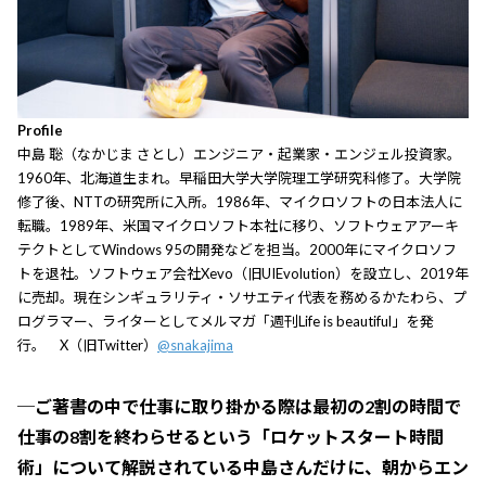
Profile
中島 聡（なかじま さとし）エンジニア・起業家・エンジェル投資家。
1960年、北海道生まれ。早稲田大学大学院理工学研究科修了。大学院
修了後、NTTの研究所に入所。1986年、マイクロソフトの日本法人に
転職。1989年、米国マイクロソフト本社に移り、ソフトウェアアーキ
テクトとしてWindows 95の開発などを担当。2000年にマイクロソフ
トを退社。ソフトウェア会社Xevo（旧UIEvolution）を設立し、2019年
に売却。現在シンギュラリティ・ソサエティ代表を務めるかたわら、プ
ログラマー、ライターとしてメルマガ「週刊Life is beautiful」を発
行。 X（旧Twitter）
@snakajima
─ご著書の中で仕事に取り掛かる際は最初の2割の時間で
仕事の8割を終わらせるという「ロケットスタート時間
術」について解説されている中島さんだけに、朝からエン