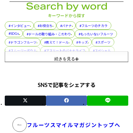
キーワードから探す
#インタビュー
#お役立ち
#バナナ
#フルーツのチカラ
#SDGs
#ドールの取り組み・こだわり
#もったいないフルーツ
#ドラゴンフルーツ
#教えて！ドール
#キッズ
#スポーツ
#スムージーボウル
#アスリートのバナナライフ
#スペシャル
続きを見る
#バナ活®
#アボカド
#レシピ
#パイナップル
#フルーツカップ
#プル活®
#コラボレーション
#美容
#スぺシャル
#フルーツパック
#朝メシ前の3分ゆるトレ
SNSで記事をシェアする
#おやこでつくろう！スマイルおやつ
#ディッパーズ
#缶詰
#親子（おやこ）でまなぶ！バナナのフシギ
#イベント
#トリビア
フルーツスマイルマガジントップへ