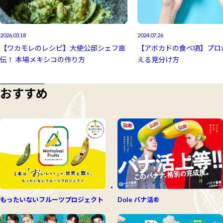
2026.03.18
2024.07.26
【ワカモレのレシピ】大使公邸シェフ直
【アボカドの食べ頃】プロ
伝！ 本場メキシコの作り方
える見分け方
おすすめ
もったいないフルーツプロジェクト
Dole バナ活®