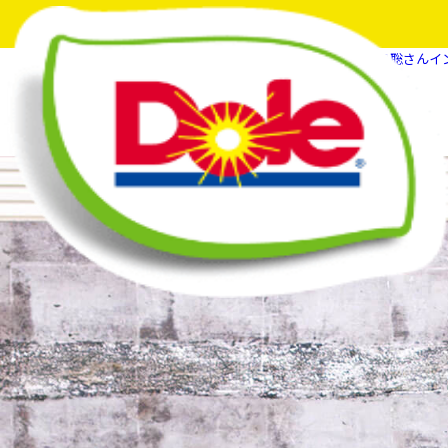
HOME
フルーツスマイルマガジン
中島聡さんイ