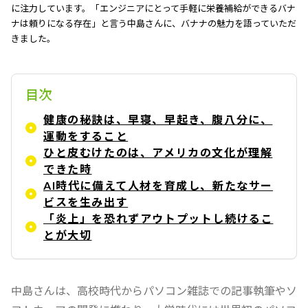
に注力しています。「エンジニアにとって手軽に栄養補給ができるバナ
ナは頼りになる存在」と言う中島さんに、バナナの魅力を語っていただ
きました。
目次
健康の秘訣は、早寝、早起き、腹八分に、
運動をすること
ひと皮むけたのは、アメリカの文化が理解
できた時
AI時代に備えて人材を育成し、新たなサー
ビスを生み出す
「炎上」を恐れずアウトプットし続けるこ
とが大切
中島さんは、高校時代からパソコン雑誌での記事執筆やソ