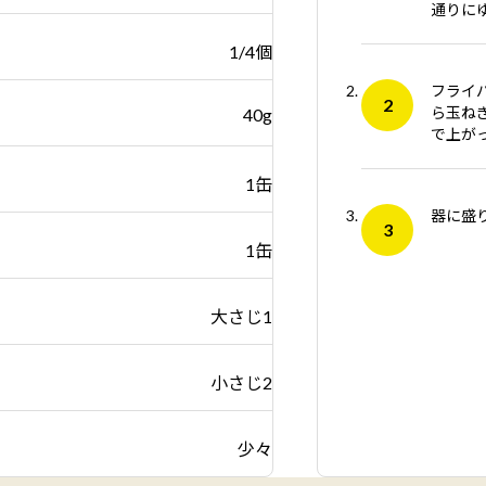
通りに
1/4個
フライ
ら玉ね
40g
で上が
1缶
器に盛
1缶
大さじ1
小さじ2
少々