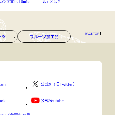
ツオ文化｜Smile
ル」とは？
PAGE TOP
ーツ
フルーツ加工品
ram
公式X（旧Twitter）
ook
公式Youtube
book（食育キャラ