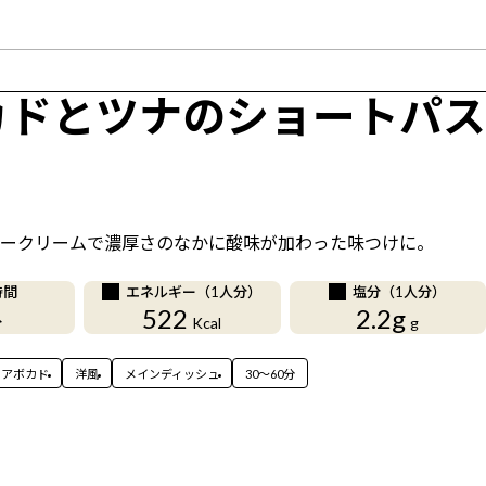
カドとツナのショートパス
ークリームで濃厚さのなかに酸味が加わった味つけに。
時間
エネルギー（1人分）
塩分（1人分）
522
2.2g
分
Kcal
g
アボカド
洋風
メインディッシュ
30〜60分