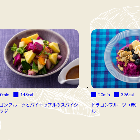
0min
148
cal
20min
396
cal
ゴンフルーツとパイナップルのスパイシ
ドラゴンフルーツ（赤）
ラダ
ル