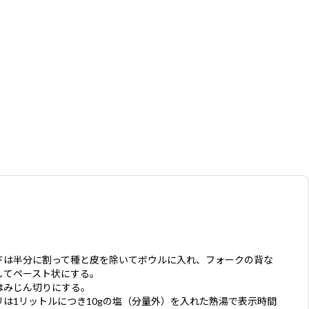
ドは半分に割って種と皮を除いてボウルに入れ、フォークの背な
してペースト状にする。
はみじん切りにする。
リは1リットルにつき10gの塩（分量外）を入れた熱湯で表示時間