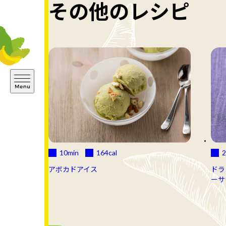
その他のレシピ
10min
164
cal
2
アボカドアイス
ドラ
ーサ