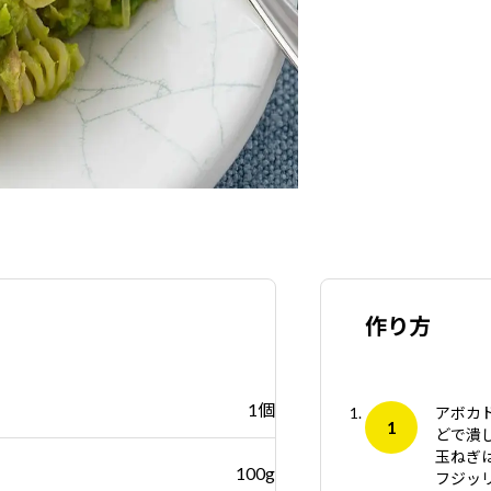
作り方
1個
アボカ
どで潰
玉ねぎ
100g
フジッ