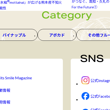
®
がつなぐ、高知・久礼のカ
氷結⁠⁠
mottainai」が広げる熊本産不知火
For the Future①
能性
パイナップル
アボカド
その他フル
its Smile Magazine
公式Instag
業情報
公式Faceb
用情報
公式Face