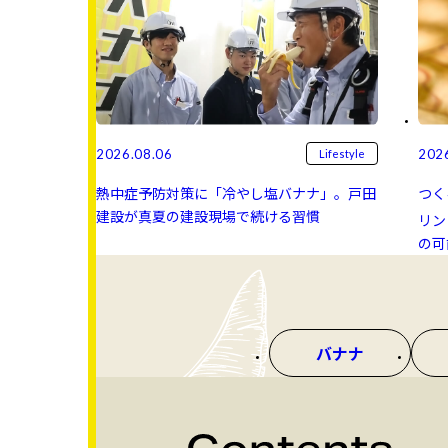
2026.08.06
202
Lifestyle
熱中症予防対策に「冷やし塩バナナ」。戸田
つく
建設が真夏の建設現場で続ける習慣
リン 
の可
バナナ