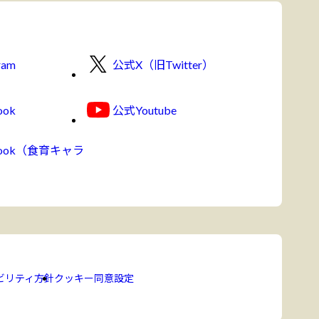
ram
公式X（旧Twitter）
ook
公式Youtube
book（食育キャラ
ビリティ方針
クッキー同意設定