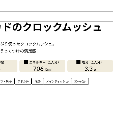
カドのクロックムッシュ
ぷり使ったクロックムッシュ。
うってつけの満足感！
時間
エネルギー（1人分）
塩分（1人分）
706
3.3
分
Kcal
g
ーツ・果物
アボカド
洋風
メインディッシュ
30〜60分