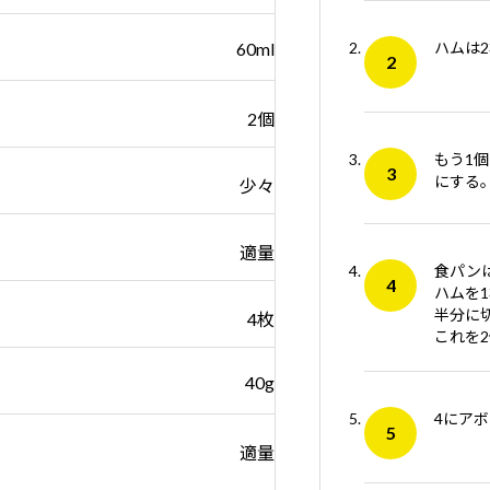
60ml
ハムは
2個
もう1
にする
少々
適量
食パン
ハムを
半分に
4枚
これを
40g
4にア
適量