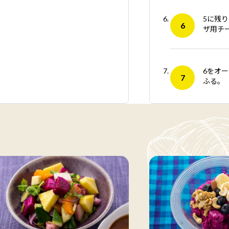
5に残
ザ用チ
6をオ
ふる。