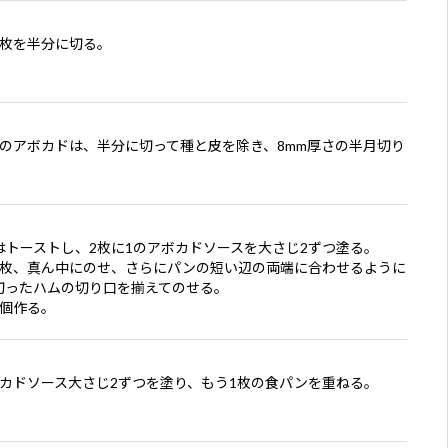
2枚を半分に切る。
個のアボカドは、半分に切って種と皮を除き、8mm厚さの半月切り
。
はトーストし、2枚に1のアボカドソースを大さじ2ずつ塗る。
1枚、真ん中にのせ、さらにパンの短い辺の両端に合わせるように
切ったハムの切り口を揃えてのせる。
2個作る。
ボカドソース大さじ2ずつを塗り、もう1枚の食パンを重ねる。