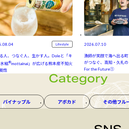
6.08.04
2026.07.10
Lifestyle
る人、つなぐ人、生かす人。Doleと「キ
漁師が笑顔で海へ出る町
®
がつなぐ、高知・久礼のカ
氷結⁠⁠
mottainai」が広げる熊本産不知火
For the Future①
能性
パイナップル
アボカド
その他フル