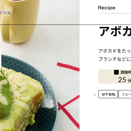
ッシュ
アボ
アボカドをたっ
ブランチなどに
調理
25
卵不使用
フル