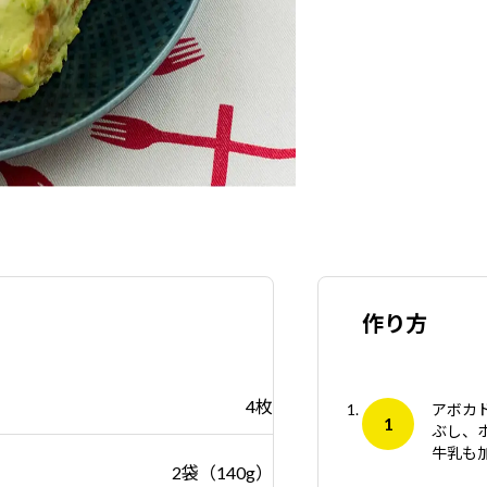
作り方
4枚
アボカ
ぶし、
牛乳も
2袋（140g）