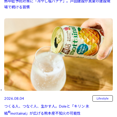
熱中症予防対策に「冷やし塩バナナ」。戸田建設が真夏の建設現
場で続ける習慣
2026.08.04
Lifestyle
つくる人、つなぐ人、生かす人。Doleと「キリン 氷
®
結⁠⁠
mottainai」が広げる熊本産不知火の可能性