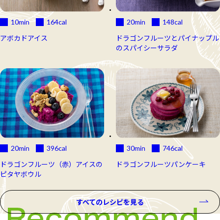
10min
164
cal
20min
148
cal
アボカドアイス
ドラゴンフルーツとパイナップル
のスパイシーサラダ
20min
396
cal
30min
746
cal
ドラゴンフルーツ（赤）アイスの
ドラゴンフルーツパンケーキ
ピタヤボウル
すべてのレシピを見る