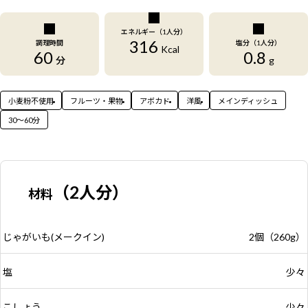
エネルギー（1人分）
316
調理時間
塩分（1人分）
Kcal
60
0.8
分
g
小麦粉不使用
フルーツ・果物
アボカド
洋風
メインディッシュ
30〜60分
（2人分）
材料
じゃがいも(メークイン)
2個（260g）
塩
少々
こしょう
少々