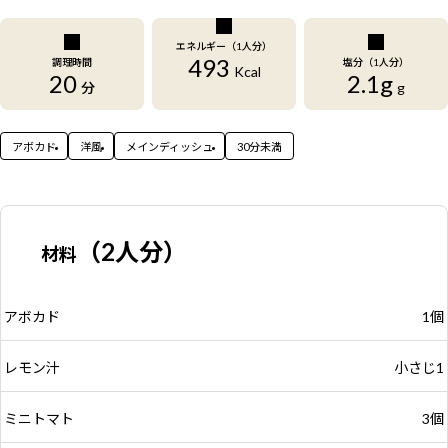
エネルギー（1人分）
493
調理時間
塩分（1人分）
Kcal
20
2.1g
分
g
アボカド
洋風
メインディッシュ
30分未満
（2人分）
材料
アボカド
1個
レモン汁
小さじ1
ミニトマト
3個