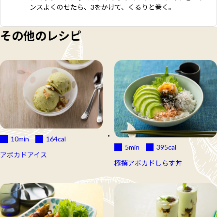
ンスよくのせたら、3をかけて、くるりと巻く。
その他のレシピ
10min
164
cal
5min
395
cal
アボカドアイス
極撰アボカドしらす丼