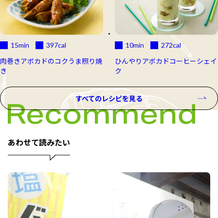
15min
397
cal
10min
272
cal
肉巻きアボカドのコクうま照り焼
ひんやりアボカドコーヒーシェイ
き
ク
すべてのレシピを見る
あわせて読みたい