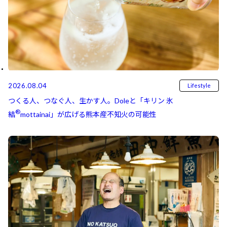
2026.08.04
Lifestyle
つくる人、つなぐ人、生かす人。Doleと「キリン 氷
®
結⁠⁠
mottainai」が広げる熊本産不知火の可能性