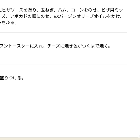
にピザソースを塗り、玉ねぎ、ハム、コーンをのせ、ピザ用ミッ
ーズ、アボカドの順にのせ、EXバージンオリーブオイルをかけ、
うをふる。
ーブントースターに入れ、チーズに焼き色がつくまで焼く。
に盛りつける。