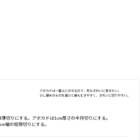
アボカドは一番上にのせるので、形もきれいに見せたい。
少し硬めのものを選ぶと皮もむきやすく、きれいに切りやすい。
は薄切りにする。アボカドは1cm厚さの半月切りにする。
1cm幅の短冊切りにする。