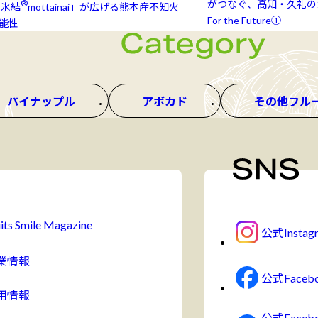
®
がつなぐ、高知・久礼のカ
氷結⁠⁠
mottainai」が広げる熊本産不知火
For the Future①
能性
パイナップル
アボカド
その他フル
its Smile Magazine
公式Instag
業情報
公式Faceb
用情報
公式Face