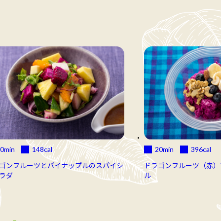
0min
148
cal
20min
396
cal
ゴンフルーツとパイナップルのスパイシ
ドラゴンフルーツ（赤）
ラダ
ル