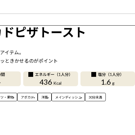
カドピザトースト
アイテム。
ッときかせるのがポイント
時間
エネルギー（1人分）
塩分（1人分）
436
1.6
分
Kcal
g
ーツ・果物
アボカド
洋風
メインディッシュ
30分未満