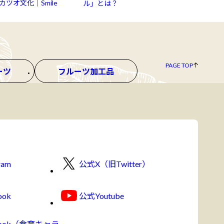
ツオ文化｜Smile
ル」とは？
PAGE TOP
ーツ
フルーツ加工品
ram
公式X（旧Twitter）
ook
公式Youtube
book（食育キャラ