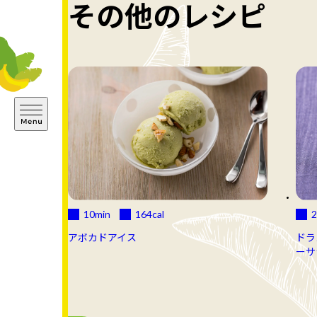
その他のレシピ
10min
164
cal
2
アボカドアイス
ドラ
ーサ