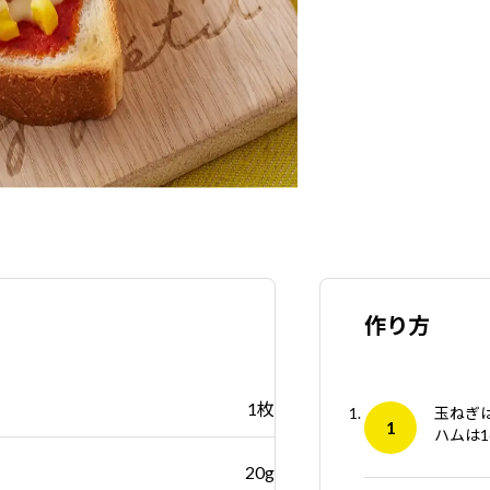
作り方
1枚
玉ねぎ
ハムは
20g