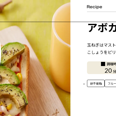
アボ
玉ねぎはマスト
こしょうをピリ
調理
20
卵不使用
フル