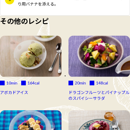
り用バナナを添える。
その他のレシピ
10min
164
cal
20min
148
cal
アボカドアイス
ドラゴンフルーツとパイナップル
のスパイシーサラダ