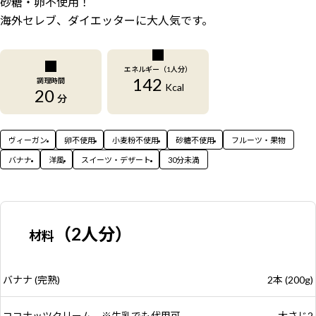
砂糖・卵不使用！
海外セレブ、ダイエッターに大人気です。
エネルギー（1人分）
142
調理時間
Kcal
20
分
ヴィーガン
卵不使用
小麦粉不使用
砂糖不使用
フルーツ・果物
バナナ
洋風
スイーツ・デザート
30分未満
（2人分）
材料
バナナ (完熟)
2本 (200g)
ココナッツクリーム ※牛乳でも代用可
大さじ2