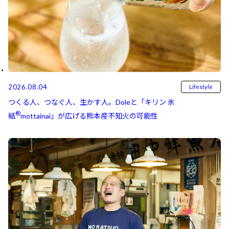
2026.08.04
Lifestyle
つくる人、つなぐ人、生かす人。Doleと「キリン 氷
®
結⁠⁠
mottainai」が広げる熊本産不知火の可能性