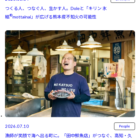
つくる人、つなぐ人、生かす人。Doleと「キリン 氷
®
結⁠⁠
mottainai」が広げる熊本産不知火の可能性
2026.07.10
People
漁師が笑顔で海へ出る町に。「田中鮮魚店」がつなぐ、高知・久