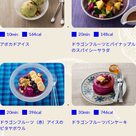
10min
164
cal
20min
148
cal
アボカドアイス
ドラゴンフルーツとパイナップル
のスパイシーサラダ
20min
396
cal
30min
746
cal
ドラゴンフルーツ（赤）アイスの
ドラゴンフルーツパンケーキ
ピタヤボウル