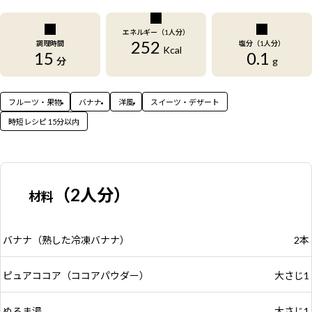
エネルギー（1人分）
252
調理時間
塩分（1人分）
Kcal
15
0.1
分
g
フルーツ・果物
バナナ
洋風
スイーツ・デザート
時短レシピ 15分以内
（2人分）
材料
バナナ（熟した冷凍バナナ）
2本
ピュアココア（ココアパウダー）
大さじ1
ぬるま湯
大さじ1