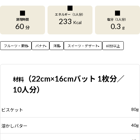
エネルギー（1人分）
233
調理時間
塩分（1人分）
Kcal
60
0.3
分
g
フルーツ・果物
バナナ
洋風
スイーツ・デザート
60分以上
（22cm×16cmバット 1枚分／
材料
10人分）
80g
ビスケット
40g
溶かしバター