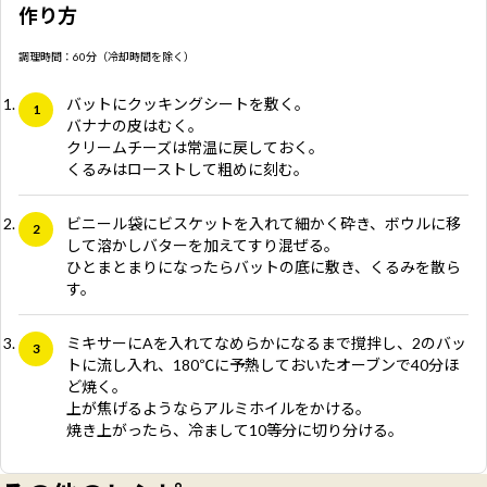
作り方
調理時間：60分（冷却時間を除く）
バットにクッキングシートを敷く。
バナナの皮はむく。
クリームチーズは常温に戻しておく。
くるみはローストして粗めに刻む。
ビニール袋にビスケットを入れて細かく砕き、ボウルに移
して溶かしバターを加えてすり混ぜる。
ひとまとまりになったらバットの底に敷き、くるみを散ら
す。
ミキサーにAを入れてなめらかになるまで撹拌し、2のバッ
トに流し入れ、180℃に予熱しておいたオーブンで40分ほ
ど焼く。
上が焦げるようならアルミホイルをかける。
焼き上がったら、冷まして10等分に切り分ける。