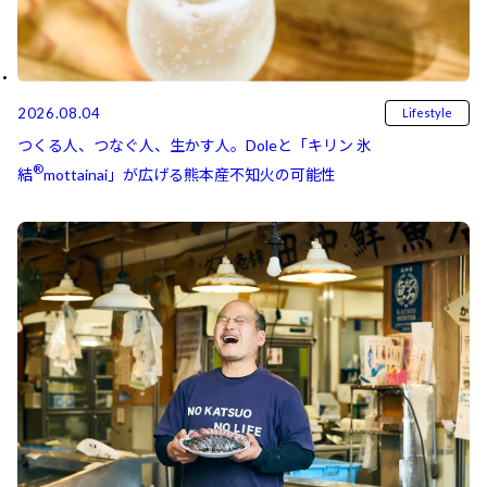
2026.08.04
Lifestyle
つくる人、つなぐ人、生かす人。Doleと「キリン 氷
®
結⁠⁠
mottainai」が広げる熊本産不知火の可能性