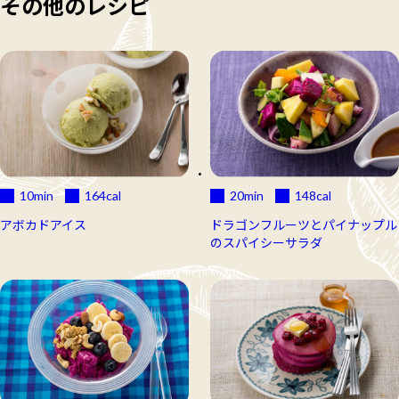
その他のレシピ
10min
164
cal
20min
148
cal
アボカドアイス
ドラゴンフルーツとパイナップル
のスパイシーサラダ