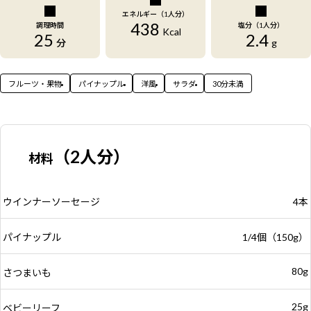
エネルギー（1人分）
438
調理時間
塩分（1人分）
Kcal
25
2.4
分
g
フルーツ・果物
パイナップル
洋風
サラダ
30分未満
（2人分）
材料
ウインナーソーセージ
4本
パイナップル
1/4個（150g）
80g
さつまいも
25g
ベビーリーフ