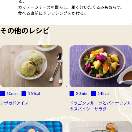
る。
カッテージチーズを散らし、粗く砕いたくるみも散らす。
食べる直前にドレッシングをかける。
その他のレシピ
10min
164
cal
20min
148
cal
アボカドアイス
ドラゴンフルーツとパイナップル
のスパイシーサラダ