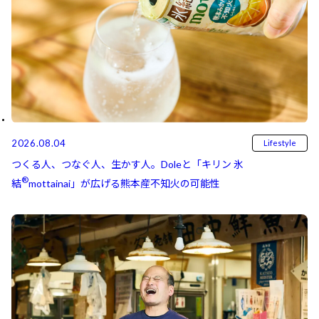
2026.08.04
Lifestyle
つくる人、つなぐ人、生かす人。Doleと「キリン 氷
®
結⁠⁠
mottainai」が広げる熊本産不知火の可能性