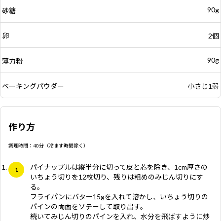
90g
砂糖
卵
2個
90g
薄力粉
ベーキングパウダー
小さじ1弱
作り方
調理時間：40分（冷ます時間除く）
パイナップルは縦半分に切って皮と芯を除き、1cm厚さの
いちょう切りを12枚切り、残りは粗めのみじん切りにす
る。
フライパンにバター15gを入れて溶かし、いちょう切りの
パインの両面をソテーして取り出す。
続いてみじん切りのパインを入れ、水分を飛ばすように炒