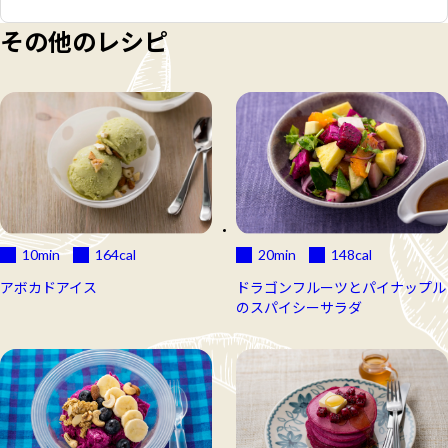
その他のレシピ
10min
164
cal
20min
148
cal
アボカドアイス
ドラゴンフルーツとパイナップル
のスパイシーサラダ