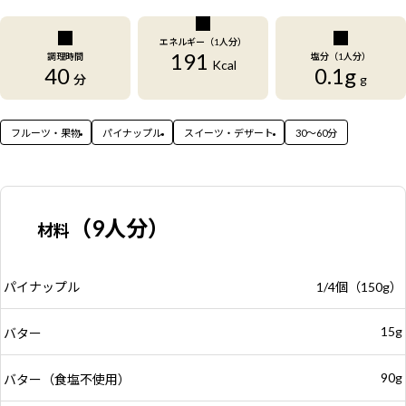
エネルギー（1人分）
191
調理時間
塩分（1人分）
Kcal
40
0.1g
分
g
フルーツ・果物
パイナップル
スイーツ・デザート
30〜60分
（9人分）
材料
パイナップル
1/4個（150g）
15g
バター
90g
バター（食塩不使用）