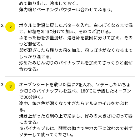
めて取り出し、冷ましておく。
薄力粉とベーキングパウダーは合わせてふるう。
ボウルに常温に戻したバターを入れ、白っぽくなるまで混
ぜ、砂糖を3回に分けて加え、そのつど混ぜる。
ふるった粉を少量混ぜ、溶き卵を数回に分けて加え、その
つど混ぜる。
卵が混ざったら残りの粉を加え、粉っぽさがなくなるまで
しっかり混ぜる。
炒めたみじん切りのパイナップルを加えてさっくりと混ぜ
合わせる。
オーブンシートを敷いた型に2を入れ、ソテーしたいちょ
う切りのパイナップルを並べ、180℃に予熱したオーブン
で30分焼く。
途中、焼き色が濃くなりすぎたらアルミホイルをかぶせ
る。
焼き上がったら網の上で冷まし、好みの大きさに切って器
にのせる。
※パイナップルは、酵素の働きで生地の下に沈むので必ず
ソテーして使ってください。