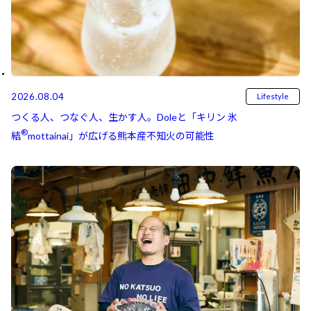
2026.08.04
Lifestyle
つくる人、つなぐ人、生かす人。Doleと「キリン 氷
®
結⁠⁠
mottainai」が広げる熊本産不知火の可能性