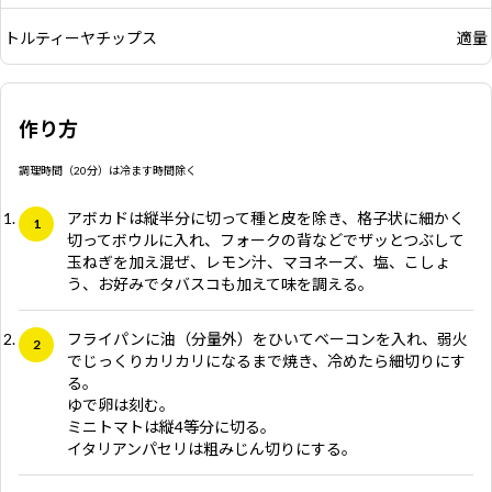
トルティーヤチップス
適量
作り方
調理時間（20分）は冷ます時間除く
アボカドは縦半分に切って種と皮を除き、格子状に細かく
切ってボウルに入れ、フォークの背などでザッとつぶして
玉ねぎを加え混ぜ、レモン汁、マヨネーズ、塩、こしょ
う、お好みでタバスコも加えて味を調える。
フライパンに油（分量外）をひいてベーコンを入れ、弱火
でじっくりカリカリになるまで焼き、冷めたら細切りにす
る。
ゆで卵は刻む。
ミニトマトは縦4等分に切る。
イタリアンパセリは粗みじん切りにする。