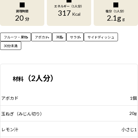
エネルギー（1人分）
317
調理時間
塩分（1人分）
Kcal
20
2.1g
分
g
フルーツ・果物
アボカド
洋風
サラダ
サイドディッシュ
30分未満
（2人分）
材料
アボカド
1個
20g
玉ねぎ（みじん切り）
レモン汁
小さじ1