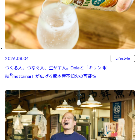
2026.08.04
Lifestyle
つくる人、つなぐ人、生かす人。Doleと「キリン 氷
®
結⁠⁠
mottainai」が広げる熊本産不知火の可能性