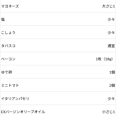
マヨネーズ
大さじ1
塩
少々
こしょう
少々
タバスコ
適宜
ベーコン
1枚（18g）
ゆで卵
1個
ミニトマト
2個
イタリアンパセリ
少々
EXバージンオリーブオイル
小さじ1