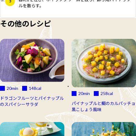
ルを散らす。
その他のレシピ
20min
148
cal
20min
258
cal
ドラゴンフルーツとパイナップル
パイナップルと鯛のカルパッチョ
のスパイシーサラダ
黒こしょう風味