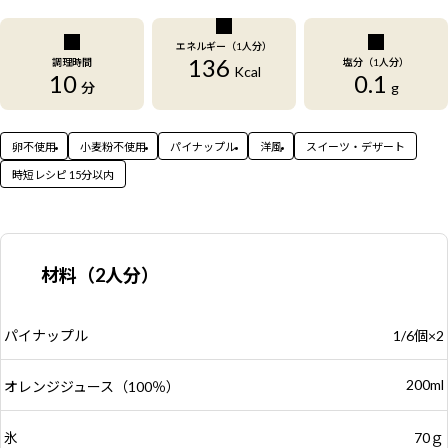
エネルギー（1人分）
136
調理時間
塩分（1人分）
Kcal
10
0.1
分
g
卵不使用
小麦粉不使用
パイナップル
洋風
スイーツ・デザート
時短レシピ 15分以内
材料（2人分）
パイナップル
1/6個×2
200ml
オレンジジュース（100％）
氷
70ｇ