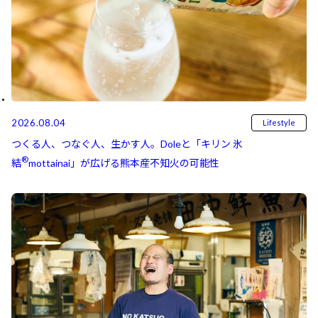
2026.08.04
Lifestyle
つくる人、つなぐ人、生かす人。Doleと「キリン 氷
®
結⁠⁠
mottainai」が広げる熊本産不知火の可能性