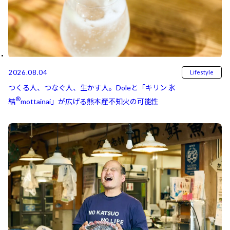
2026.08.04
Lifestyle
つくる人、つなぐ人、生かす人。Doleと「キリン 氷
®
結⁠⁠
mottainai」が広げる熊本産不知火の可能性