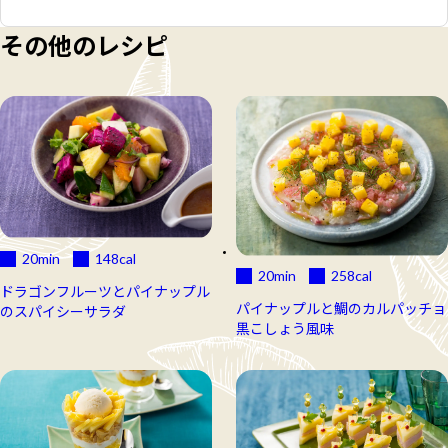
その他のレシピ
20min
148
cal
20min
258
cal
ドラゴンフルーツとパイナップル
パイナップルと鯛のカルパッチョ
のスパイシーサラダ
黒こしょう風味