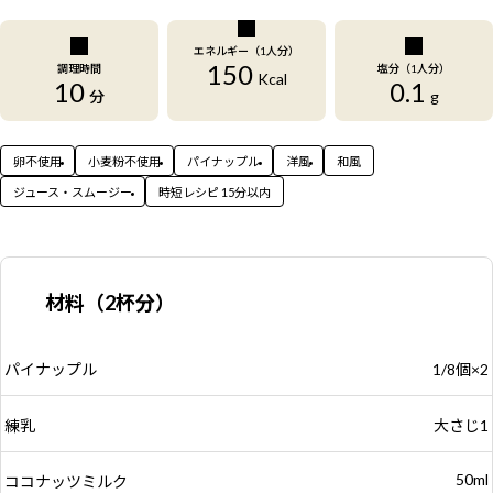
エネルギー（1人分）
150
調理時間
塩分（1人分）
Kcal
10
0.1
分
g
卵不使用
小麦粉不使用
パイナップル
洋風
和風
ジュース・スムージー
時短レシピ 15分以内
材料（2杯分）
パイナップル
1/8個×2
練乳
大さじ1
50ml
ココナッツミルク