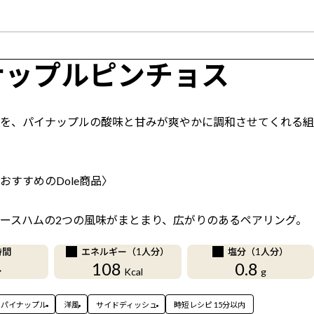
ナップルピンチョス
を、パイナップルの酸味と甘みが爽やかに調和させてくれる組
おすすめのDole商品〉
ースハムの2つの風味がまとまり、広がりのあるペアリング。
時間
エネルギー（1人分）
塩分（1人分）
108
0.8
分
Kcal
g
パイナップル
洋風
サイドディッシュ
時短レシピ 15分以内