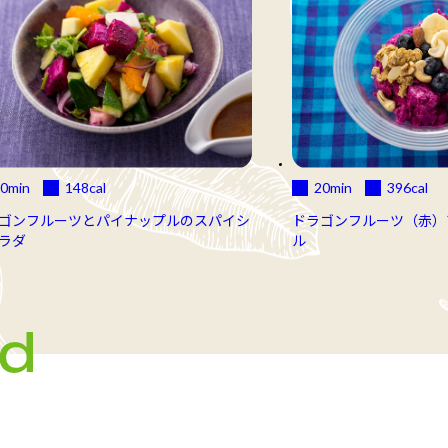
0min
148
cal
20min
396
cal
ゴンフルーツとパイナップルのスパイシ
ドラゴンフルーツ（赤）
ラダ
ル