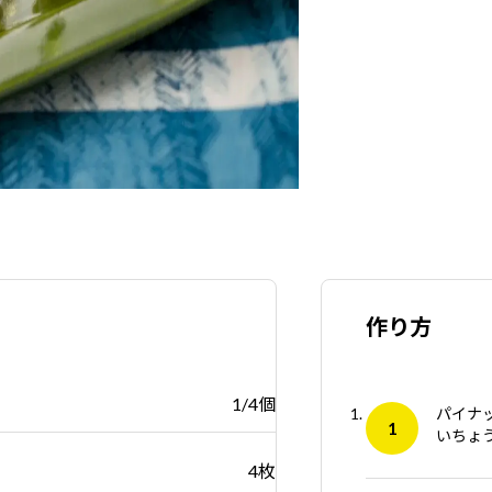
作り方
1/4個
パイナ
いちょ
4枚