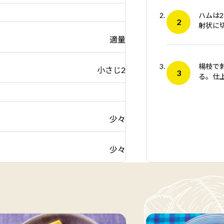
ハムは
射状に
適量
楊枝で
小さじ2
る。仕
少々
少々