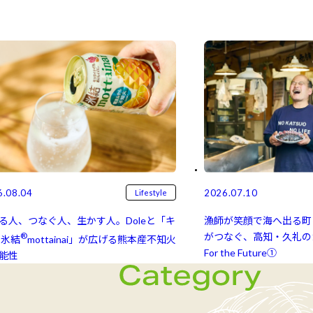
6.08.04
2026.07.10
Lifestyle
る人、つなぐ人、生かす人。Doleと「キ
漁師が笑顔で海へ出る町
®
がつなぐ、高知・久礼のカ
氷結⁠⁠
mottainai」が広げる熊本産不知火
For the Future①
能性