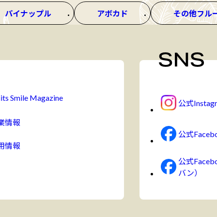
パイナップル
アボカド
その他フル
its Smile Magazine
公式Instag
業情報
公式Faceb
用情報
公式Face
バン）