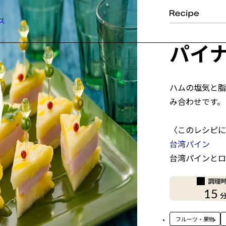
ス
パイ
ハムの塩気と脂
み合わせです。
〈このレシピに
台湾パイン
台湾パインとロ
調理
15
フルーツ・果物