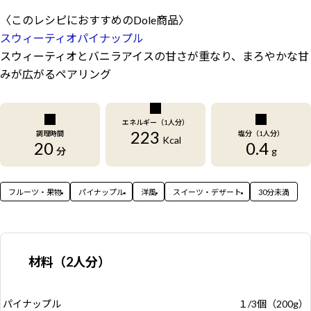
〈このレシピにおすすめのDole商品〉
スウィーティオパイナップル
スウィーティオとバニラアイスの甘さが重なり、まろやかな甘
みが広がるペアリング
エネルギー（1人分）
223
調理時間
塩分（1人分）
Kcal
20
0.4
分
g
フルーツ・果物
パイナップル
洋風
スイーツ・デザート
30分未満
材料（2人分）
パイナップル
１/3個（200g）