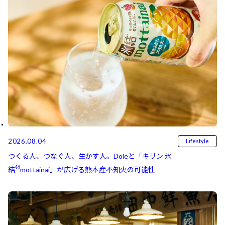
2026.08.04
Lifestyle
つくる人、つなぐ人、生かす人。Doleと「キリン 氷
®
結⁠⁠
mottainai」が広げる熊本産不知火の可能性