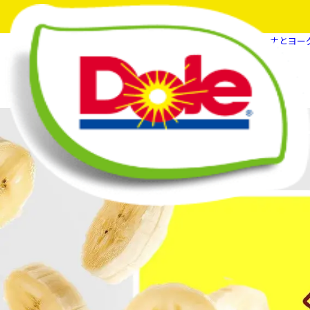
HOME
フルーツスマイルマガジン
バナナとヨー