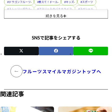
#ドラゴンフルーツ
#教えて！ドール
#キッズ
#スポーツ
#スムージーボウル
#アスリートのバナナライフ
#スペシャル
続きを見る
#バナ活®
#アボカド
#レシピ
#パイナップル
#フルーツカップ
#プル活®
#コラボレーション
#美容
#スぺシャル
#フルーツパック
#朝メシ前の3分ゆるトレ
SNSで記事をシェアする
#おやこでつくろう！スマイルおやつ
#ディッパーズ
#缶詰
#親子（おやこ）でまなぶ！バナナのフシギ
#イベント
#トリビア
フルーツスマイルマガジントップへ
関連記事