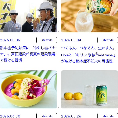
2026.08.06
2026.08.04
Lifestyle
Lifestyle
熱中症予防対策に「冷やし塩バナ
つくる人、つなぐ人、生かす人。
ナ」。戸田建設が真夏の建設現場
®
Doleと「キリン 氷結⁠⁠
mottainai」
で続ける習慣
が広げる熊本産不知火の可能性
2026.05.26
2026.06.30
Lifestyle
Lifestyle