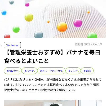
2025.06.19
公開日
Wellness
【管理栄養士おすすめ】バナナを毎日
食べるとよいこと
#お役立ち
#バナナ
#フルーツのチカラ
#レシピ
#美容
バナナにはカリウムやGABA、食物繊維などたくさんの栄養が含まれて
います。甘くておいしいバナナは毎日食べてよいのでしょうか？ 管理
栄養士が気になるバナナの栄養や魅力を解説します。