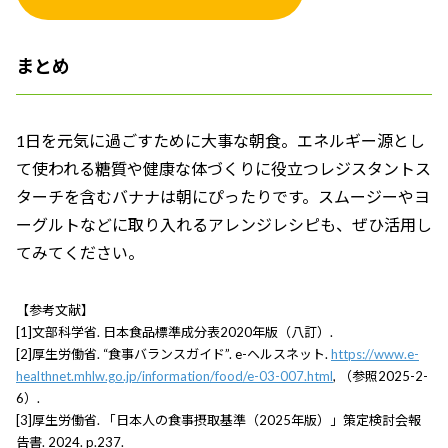
まとめ
1日を元気に過ごすために大事な朝食。エネルギー源とし
て使われる糖質や健康な体づくりに役立つレジスタントス
ターチを含むバナナは朝にぴったりです。スムージーやヨ
ーグルトなどに取り入れるアレンジレシピも、ぜひ活用し
てみてください。
【参考文献】
[1]文部科学省. 日本食品標準成分表2020年版（八訂）.
[2]厚生労働省. “食事バランスガイド”. e-ヘルスネット.
https://www.e-
healthnet.mhlw.go.jp/information/food/e-03-007.html
, （参照2025-2-
6）.
[3]厚生労働省. 「日本人の食事摂取基準（2025年版）」策定検討会報
告書. 2024. p.237.