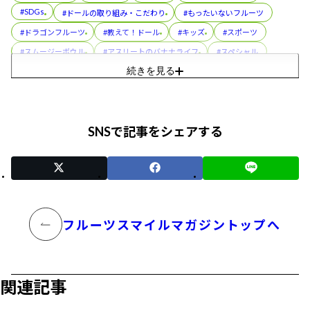
#SDGs
#ドールの取り組み・こだわり
#もったいないフルーツ
#ドラゴンフルーツ
#教えて！ドール
#キッズ
#スポーツ
#スムージーボウル
#アスリートのバナナライフ
#スペシャル
続きを見る
#バナ活®
#アボカド
#レシピ
#パイナップル
#フルーツカップ
#プル活®
#コラボレーション
#美容
#スぺシャル
#フルーツパック
#朝メシ前の3分ゆるトレ
SNSで記事をシェアする
#おやこでつくろう！スマイルおやつ
#ディッパーズ
#缶詰
#親子（おやこ）でまなぶ！バナナのフシギ
#イベント
#トリビア
フルーツスマイルマガジントップへ
関連記事