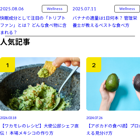
2025.08.06
2025.07.11
Wellness
Wellness
快眠成分として注目の「トリプト
バナナの適量は1日何本？ 管理栄
ファン」とは？ どんな食べ物に含
養士が教えるベストな食べ方
まれる？
人気記事
2026.03.18
2024.07.26
【ワカモレのレシピ】大使公邸シェフ直
【アボカドの食べ頃】プロ
伝！ 本場メキシコの作り方
える見分け方